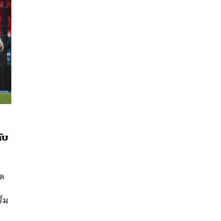
ับ
นหา
SHARE
TWEET
LINE
EMAIL
ุด
ิ่ม