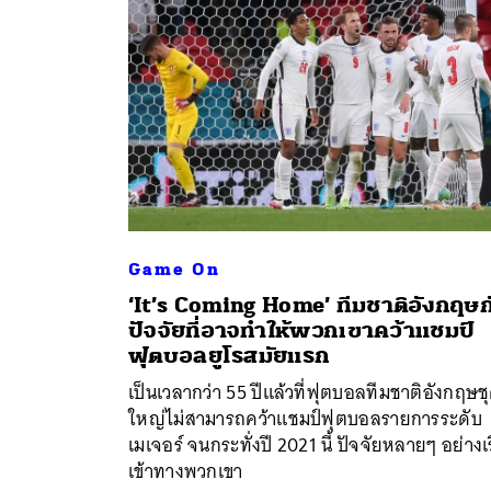
Game On
‘It’s Coming Home’ ทีมชาติอังกฤษก
ปัจจัยที่อาจทำให้พวกเขาคว้าแชมป์
ค้
ฟุตบอลยูโรสมัยแรก
เป็นเวลากว่า 55 ปีแล้วที่ฟุตบอลทีมชาติอังกฤษช
ใหญ่ไม่สามารถคว้าแชมป์ฟุตบอลรายการระดับ
เมเจอร์ จนกระทั่งปี 2021 นี้ ปัจจัยหลายๆ อย่างเร
เข้าทางพวกเขา