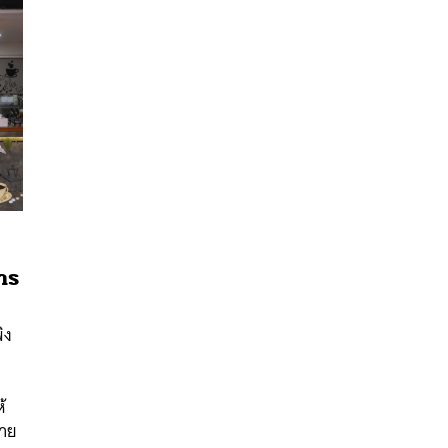
การ
นหา
ิง
SHARE
TWEET
LINE
EMAIL
้
กาย