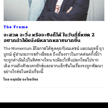
ค้นหา
SHARE
TWEET
LINE
EMAIL
The Frame
จะสวด จะวิ่ง หรือจะยิงก็ได้ ในวันที่ธี่หยด 2
อยากทำให้หนังผีหลากหลายมากขึ้น
The Momentum มีโอกาสได้พูดคุยกับณเดชน์ และณฤทธิ์ ยุว
บูรณ์ ผู้อำนวยการสร้างธี่หยด ถึงเรื่องราวในภาคต่อครั้งนี้ว่า
จะถูกดำเนินไปในทิศทางไหน จะมีอะไรที่แปลกใหม่ไปจาก
เดิม รวมถึงตัวละครยักษ์และฉากแอ็กชันในเรื่องจะถูกพัฒนา
อย่างไรต่อในหนังเรื่องนี้
โดย
กฤตนัย จงไกรจักร