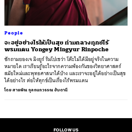
ค้นหา
SHARE
TWEET
LINE
EMAIL
People
จะอยู่อย่างไรให้เป็นสุข ท่ามกลางทุกข์ไร้
พรมแดน Yongey Mingyur Rinpoche
ซักถามยองเจ มิงยูร์ ริมโปเชว่า โต๊ะไม่ได้มีอยู่จริงในความ
หมายใด เราเรียนรู้อะไรจากความพ้องกันของวิทยาศาสตร์
สมัยใหม่และพุทธศาสนาได้บ้าง และเราจะอยู่ได้อย่างเป็นสุข
ได้อย่างไร ต่อให้ทุกข์เป็นเรื่องไร้พรมแดน
โดย
สายพิณ กุลกนกวรรณ ฮัมดานี
FOLLOW US