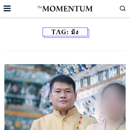
TAG:
ม้ง