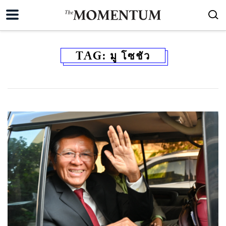
TAG:
มู โซชัว