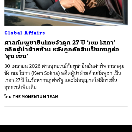
ค้นหา
SHARE
TWEET
LINE
EMAIL
Global Affairs
ศาลกัมพูชายืนโทษจำคุก 27 ปี ‘เขม โสกา’
อดีตผู้นำฝ่ายค้าน หลังถูกตัดสินเป็นกบฏต่อ
‘ฮุน เซน’
30 เมษายน 2026 ศาลอุทธรณ์กัมพูชายืนยันคำพิพากษาคุม
ขัง เขม โสกา (Kem Sokha) อดีตผู้นำฝ่ายค้านกัมพูชา เป็น
เวลา 27 ปี ในข้อหากบฏต่อรัฐ และไม่อนุญาตให้มีการยื่น
อุทธรณ์เพิ่มเติม
โดย
THE MOMENTUM TEAM