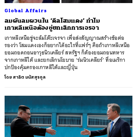
Global Affairs
ลมผันลมผวนใน ‘ดีลโสมแดง’ ทำไม
เกาหลีเหนือต้องขู่ยกเลิกการเจรจา
เกาหลีเหนือขู่จะล้มโต๊ะเจรจา เพื่อส่งสัญญาณสร้างข้อต่อ
รองว่า โสมแดงเองก็อยากได้อะไรที่แฟร์ๆ คือถ้าเกาหลีเหนือ
ยอมถอดถอนอาวุธนิวเคลียร์ สหรัฐฯ ก็ต้องยอมถอนทหาร
จากเกาหลีใต้ และยกเลิกนโยบาย ‘ร่มนิวเคลียร์’ ที่อเมริกา
ปกป้องคุ้มครองเกาหลีใต้และญี่ปุ่น
โดย
สาธิต มนัสสุรกุล