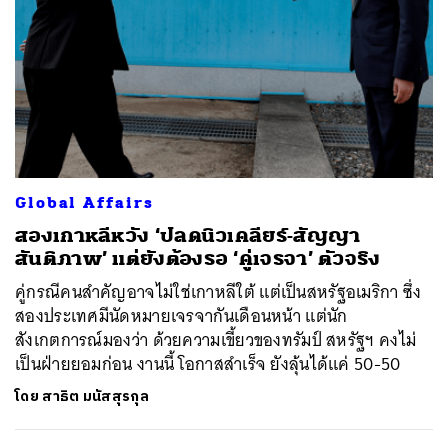
Global Affairs
สองเกาหลีหวัง ‘ปลดนิวเคลียร์-สัญญา
สันติภาพ’ แต่ยังต้องรอ ‘คู่เจรจา’ ตัวจริง
คู่กรณีคนสำคัญอาจไม่ใช่เกาหลีใต้ แต่เป็นสหรัฐอเมริกา ซึ่ง
สองประเทศมีนัดหมายเจรจากันเดือนหน้า แต่นัก
สังเกตการณ์มองว่า ด้วยความเขี้ยวของทรัมป์ สหรัฐฯ คงไม่
เป็นฝ่ายยอมก่อน งานนี้ โอกาสสำเร็จ ยังลุ้นได้แค่ 50-50
โดย
สาธิต มนัสสุรกุล