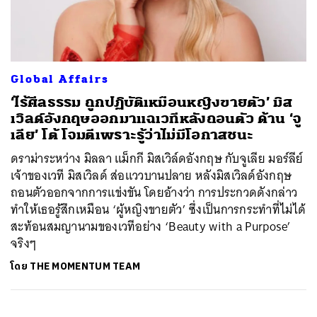
ค้นหา
Global Affairs
SHARE
TWEET
LINE
EMAIL
‘ไร้ศีลธรรม ถูกปฏิบัติเหมือนหญิงขายตัว’ มิส
เวิลด์อังกฤษออกมาแฉเวทีหลังถอนตัว ด้าน ‘จู
เลีย’ โต้ โจมตีเพราะรู้ว่าไม่มีโอกาสชนะ
ดราม่าระหว่าง มิลลา แม็กกี มิสเวิล์ดอังกฤษ กับจูเลีย มอร์ลีย์
เจ้าของเวที มิสเวิลด์ ส่อแววบานปลาย หลังมิสเวิลด์อังกฤษ
ถอนตัวออกจากการแข่งขัน โดยอ้างว่า การประกวดดังกล่าว
ทำให้เธอรู้สึกเหมือน ‘ผู้หญิงขายตัว’ ซึ่งเป็นการกระทำที่ไม่ได้
สะท้อนสมญานามของเวทีอย่าง ‘Beauty with a Purpose’
จริงๆ
โดย
THE MOMENTUM TEAM