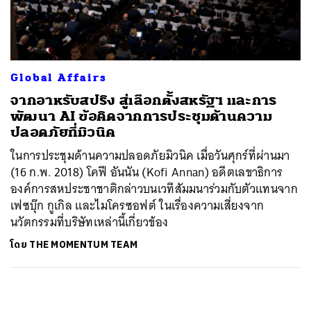
ค้นหา
SHARE
TWEET
LINE
EMAIL
Global Affairs
จากอาหรับสปริง สู่เลือกตั้งสหรัฐฯ และการ
พัฒนา AI ข้อคิดจากการประชุมด้านความ
ปลอดภัยที่มิวนิค
ในการประชุมด้านความปลอดภัยมิวนิค เมื่อวันศุกร์ที่ผ่านมา
(16 ก.พ. 2018) โคฟี อันนัน (Kofi Annan) อดีตเลขาธิการ
องค์การสหประชาชาติกล่าวบนเวทีสัมมนาร่วมกับตัวแทนจาก
เฟซบุ๊ก กูเกิล และไมโครซอฟต์ ในเรื่องความเสี่ยงจาก
นวัตกรรมที่บริษัทเหล่านี้เกี่ยวข้อง
โดย
THE MOMENTUM TEAM