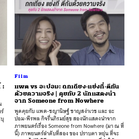
Film
 :
แพต vs อะปอม: ถกเถียง-แย่งที่-ตีกัน
ด้วยความจริง | คุยกับ 2 นักแสดงนำ
จาก Someone from Nowhere
น
นหา
พูดคุยกับ แพต-ชญานิษฐ์ ชาญสง่าเวช และ อะ
ร์
SHARE
TWEET
LINE
EMAIL
ปอม-พีรพล กิจรื่นภิรมย์สุข สองนักแสดงนำจาก
บุ
ภาพยนตร์เรื่อง Someone from Nowhere (มา ณ ที่
นี้) ภาพยนตร์ลำดับที่สอง ของ ปราบดา หยุ่น ที่จะ