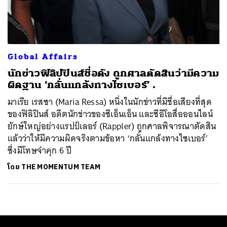
ค้นหา
SHARE
TWEET
LINE
EMAIL
Global Affairs
นักข่าวฟิลิปปินส์ชื่อดัง ถูกศาลตัดสินว่ามีความ
ผิดฐาน ‘กลั่นแกล้งทางไซเบอร์’ .
มาเรีย เรสซา (Maria Ressa) หนึ่งในนักข่าวที่มีชื่อเสียงที่สุด
ของฟิลิปินส์ อดีตนักข่าวของซีเอ็นเอ็น และซีอีโอสื่อออนไลน์
ยักษ์ใหญ่อย่างแรปป์เลอร์ (Rappler) ถูกศาลพิจารณาตัดสิน
แล้วว่าให้มีความผิดจริงตามข้อหา ‘กลั่นแกล้งทางไซเบอร์’
ซึ่งมีโทษจำคุก 6 ปี
โดย
THE MOMENTUM TEAM