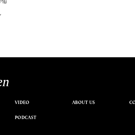
ปราบ
’
en
VIDEO
ABOUT US
C
PODCAST