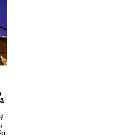
ม
ลี
นหา
SHARE
TWEET
LINE
EMAIL
ี่
โน
ลิม