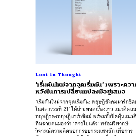
Lost in Thought
‘เริ่มต้นใหม่จากจุดเริ่มต้น’ เพราะคว
หวังในการเปลี่ยนแปลงมีอยู่เสมอ
‘เริ่มต้นใหม่จากจุดเริ่มต้น: ทฤษฎีสังคมมาร์กซิส
ในศตวรรษที่ 21’ ได้ถ่ายทอดเรื่องราว แนวคิดแ
ค้
ทฤษฎีของทฤษฎีมาร์กซิสม์ พร้อมทั้งปัดฝุ่นแนวค
ที่หลายคนมองว่า ‘ตายไปแล้ว’ พร้อมวิพากษ์
วิจารณ์ความคิดนอกกรอบกระแสหลัก เพื่อการ