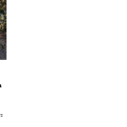
ก
นหา
SHARE
TWEET
LINE
EMAIL
ระ