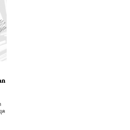
จาก
นหา
SHARE
TWEET
LINE
EMAIL
า
ยุด