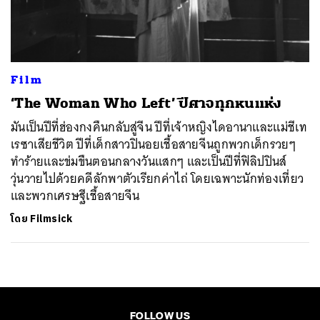
ค้นหา
SHARE
TWEET
LINE
EMAIL
Film
​‘The Woman Who Left’ ปีศาจทุกหนแห่ง
มันเป็นปีที่ฮ่องกงคืนกลับสู่จีน ปีที่เจ้าหญิงไดอานาและแม่ชีเท
เรซาเสียชีวิต ปีที่เด็กสาวปินอยเชื้อสายจีนถูกพวกเด็กรวยๆ
ทำร้ายและข่มขืนตอนกลางวันแสกๆ และเป็นปีที่ฟิลิปปินส์
วุ่นวายไปด้วยคดีลักพาตัวเรียกค่าไถ่ โดยเฉพาะนักท่องเที่ยว
และพวกเศรษฐีเชื้อสายจีน
โดย
Filmsick
FOLLOW US