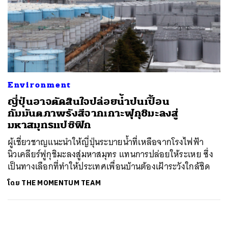
Environment
ญี่ปุ่นอาจตัดสินใจปล่อยน้ำปนเปื้อน
กัมมันตภาพรังสีจากเกาะฟุกุชิมะลงสู่
มหาสมุทรแปซิฟิก
ผู้เชี่ยวชาญแนะนำให้ญี่ปุ่นระบายน้ำที่เหลือจากโรงไฟฟ้า
นิวเคลียร์ฟูกุชิมะลงสู่มหาสมุทร แทนการปล่อยให้ระเหย ซึ่ง
เป็นทางเลือกที่ทำให้ประเทศเพื่อนบ้านต้องเฝ้าระวังใกล้ชิด
โดย
THE MOMENTUM TEAM