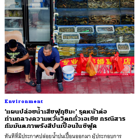
ค้นหา
Environment
SHARE
TWEET
LINE
EMAIL
‘แผนปล่อยน้ำเสียฟุกุชิมะ’ รุดหน้าต่อ
ท่ามกลางความหวั่นวิตกทั่วเอเชีย กรณีสาร
กัมมันตภาพรังสีปนเปื้อนในซีฟูด
ทันทีที่มีประกาศปล่อยน้ำปนเปื้อนออกมา ผู้ประกอบการ