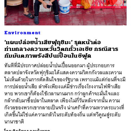
Environment
ค้นหา
‘แผนปล่อยน้ำเสียฟุกุชิมะ’ รุดหน้าต่อ
SHARE
TWEET
LINE
EMAIL
ท่ามกลางความหวั่นวิตกทั่วเอเชีย กรณีสาร
กัมมันตภาพรังสีปนเปื้อนในซีฟูด
ทันทีที่มีประกาศปล่อยน้ำปนเปื้อนออกมา ผู้ประกอบการ
ตลาดปลาจังหวัดฟุกุชิมะได้แสดงความวิตกกังวลและความ
ไม่เห็นด้วยในการตัดสินใจของรัฐบาล เพราะแม้แต่ก่อนที่จะมี
การปล่อยน้ำเสีย ลำพังเพียงแค่มีข่าวเรื่องโรงงานไฟฟ้าเสีย
หาย พวกเขาก็ต้องใช้เวลานานมาก กว่าลูกค้าจะมั่นใจและ
กล้ากลับมาซื้อปลาในตลาด เพียงไม่กี่วันหลังจากนั้น ความ
กังวลของพวกเขากลายเป็นจริง น่าเศร้าที่ความหวาดระแวงที่
เกิดขึ้นไม่ใช่แค่ความกลัวในระดับท้องถิ่น แต่ทวีคูณสู่ระดับ
นานาชาติ