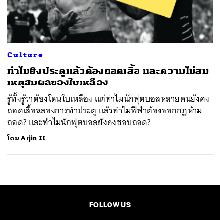
ค้นหา
SHARE
TWEET
LINE
EMAIL
Culture
ทำไมยิงประตูแล้วต้องถอดเสื้อ และความไม่สม
เหตุสมผลของใบเหลือง
รู้ทั้งรู้ว่าต้องโดนใบเหลือง แต่ทำไมนักฟุตบอลหลายคนยังคง
ถอดเสื้อฉลองการทำประตู แล้วทำไมฟีฟ่าต้องออกกฎห้าม
ถอด? และทำไมนักฟุตบอลยังคงชอบถอด?
โดย
Arjin II
FOLLOW US