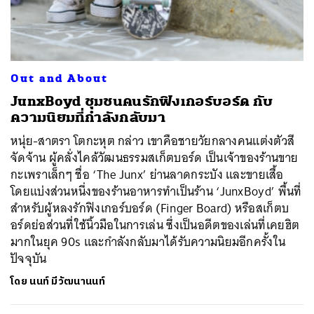
ค้นหา
Out and About
SHARE
TWEET
LINE
EMAIL
JunxBoyd ชุมชนคนรักฟิงเกอร์บอร์ด กับ
ความนิยมที่กำลังกลับมา
หนุ่ย-สาตรา โตกะหุต กล่าว เขาคือชายวัยกลางคนแต่งตัวสี
จัดจ้าน ผู้คลั่งไคล้วัฒนธรรมสเก็ตบอร์ด เป็นเจ้าของร้านขาย
กะเพราเล็กๆ ชื่อ ‘The Junx’ ย่านลาดกระบัง และขายเสื้อ
โดยแบ่งส่วนหนึ่งของร้านอาหารทำเป็นร้าน ‘JunxBoyd’ พื้นที่
สำหรับผู้หลงรักฟิงเกอร์บอร์ด (Finger Board) หรือสเก็ตบ
อร์ดย่อส่วนที่ใช้นิ้วมือในการเล่น ซึ่งเป็นอดีตของเล่นที่เคยฮิต
มากในยุค 90s และกำลังกลับมาได้รับความนิยมอีกครั้งใน
ปัจจุบัน
โดย
นนท์ มีวัฒนานนท์