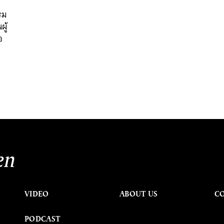
รม
ผู้
อ
en
VIDEO
ABOUT US
C
PODCAST