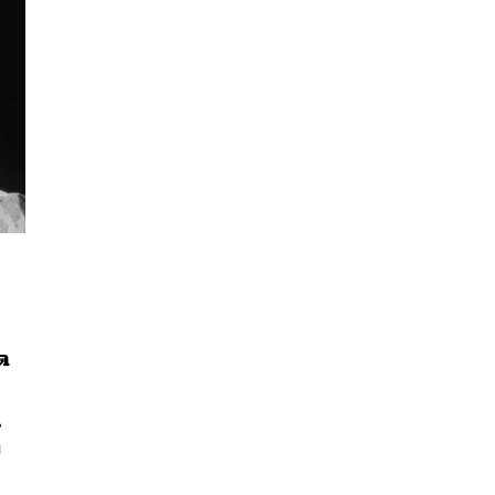
ิต
นหา
น
SHARE
TWEET
LINE
EMAIL
่