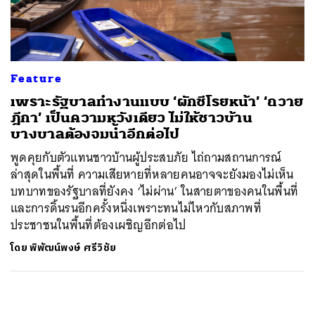
ค้นหา
SHARE
TWEET
LINE
EMAIL
Feature
เพราะรัฐบาลทำงานแบบ ‘ผักชีโรยหน้า’ ‘ถวาย
ฎีกา’ เป็นความหวังเดียว ไม่ให้ชาวบ้าน
บางบาลต้องจมน้ำอีกต่อไป
พูดคุยกับตัวแทนชาวบ้านผู้ประสบภัย ไถ่ถามสถานการณ์
ล่าสุดในพื้นที่ ความเสียหายที่หลายคนอาจจะยังมองไม่เห็น
บทบาทของรัฐบาลที่ยังคง ‘ไม่ผ่าน’ ในสายตาของคนในพื้นที่
และการดิ้นรนอีกครั้งหนึ่งเพราะทนไม่ไหวกับสภาพที่
ประชาชนในพื้นที่ต้องเผชิญอีกต่อไป
โดย
พิพัฒน์พงษ์ ศรีวิชัย