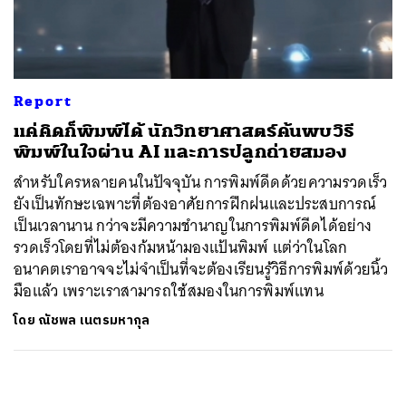
ค้นหา
SHARE
TWEET
LINE
EMAIL
Report
แค่คิดก็พิมพ์ได้ นักวิทยาศาสตร์ค้นพบวิธี
พิมพ์ในใจผ่าน AI และการปลูกถ่ายสมอง
สำหรับใครหลายคนในปัจจุบัน การพิมพ์ดีดด้วยความรวดเร็ว
ยังเป็นทักษะเฉพาะที่ต้องอาศัยการฝึกฝนและประสบการณ์
เป็นเวลานาน กว่าจะมีความชำนาญในการพิมพ์ดีดได้อย่าง
รวดเร็วโดยที่ไม่ต้องก้มหน้ามองแป้นพิมพ์ แต่ว่าในโลก
อนาคตเราอาจจะไม่จำเป็นที่จะต้องเรียนรู้วิธีการพิมพ์ด้วยนิ้ว
มือแล้ว เพราะเราสามารถใช้สมองในการพิมพ์แทน
โดย
ณัชพล เนตรมหากุล