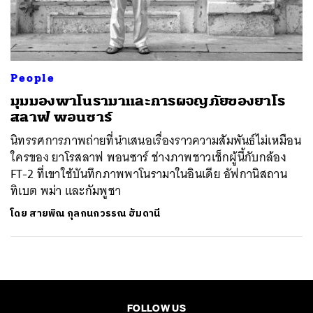
ค้นหา
SHARE
TWEET
LINE
EMAIL
People
มุมมองพาโนรามาและการผจญภัยของยาโร
สลาฟ พอนซาร์
นิทรรศการภาพถ่ายที่นำเสนอเรื่องราวความสัมพันธ์ไม่เหมือน
ใครของ ยาโรสลาฟ พอนซาร์ ช่างภาพชาวเช็กผู้นี้กับกล้อง
FT-2 ที่เขาใช้บันทึกภาพพาโนรามาในอินเดีย อัฟกานิสถาน
ทิเบต พม่า และกัมพูชา
โดย
สายพิณ กุลกนกวรรณ ฮัมดานี
FOLLOW US