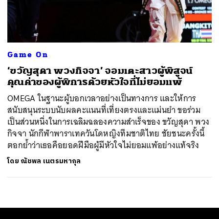
ค้นหา
SHARE
TWEET
LINE
EMAIL
Game On
‘ขวัญสุดา พวงกิจจา’ จอมเตะสาวผู้พิสูจน์
คุณค่าของผู้พิการด้วยหัวใจที่ไม่ยอมแพ้
OMEGA ในฐานะผู้บอกเวลาอย่างเป็นทางการ และให้การ
สนับสนุนระบบนับผลคะแนนที่เที่ยงตรงและแม่นยำ ขอร่วม
เป็นส่วนหนึ่งในการเฉลิมฉลองความสำเร็จของ ขวัญสุดา พวง
กิจจา นักกีฬาพาราเทควันโดหญิงทีมชาติไทย ชัยชนะครั้งนี้
ตอกย้ำว่าเธอคือยอดฝีมือผู้มีหัวใจไม่ยอมแพ้อย่างแท้จริง
โดย
ณัชพล เนตรมหากุล