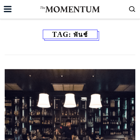
TAG:
พันช์