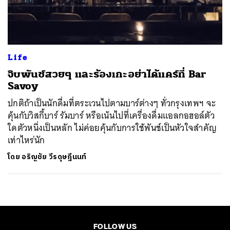
ค้นหา
SHARE
TWEET
LINE
EMAIL
Life
จิบพันช์สวยๆ และร้องเกะอย่าได้แคร์ที่ Bar
Savoy
ปกติถ้าเป็นนักดื่มที่ตระเวนไปตามบาร์ต่างๆ ทั่วกรุงเทพฯ จะ
คุ้นกับวิสกี้บาร์ รัมบาร์ หรือเน้นไปที่เครื่องดื่มแอลกอฮอล์ตัว
ใดตัวหนึ่งเป็นหลัก ไม่ค่อยคุ้นกับการใช้พันช์เป็นหัวใจสำคัญ
เท่าไหร่นัก
โดย
อริญชัย วีรดุษฎีนนท์
FOLLOW US