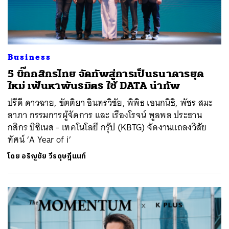
Business
5 บิ๊กกสิกรไทย จัดทัพสู่การเป็นธนาคารยุค
ใหม่ เฟ้นหาพันธมิตร ใช้ DATA นำทัพ
ปรีดี ดาวฉาย, ขัตติยา อินทรวิชัย, พิพิธ เอนกนิธิ, พัชร สมะ
ลาภา กรรมการผู้จัดการ และ เรืองโรจน์ พูลพล ประธาน
กสิกร บิซิเนส - เทคโนโลยี กรุ๊ป (KBTG) จัดงานแถลงวิสัย
ทัศน์ ‘A Year of i’
โดย
อริญชัย วีรดุษฎีนนท์
ค้นหา
SHARE
TWEET
LINE
EMAIL