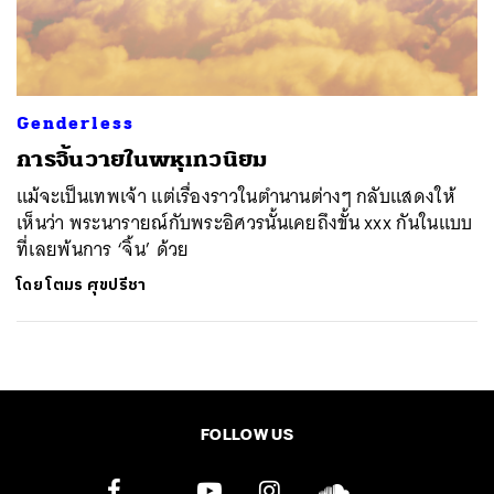
ค้นหา
SHARE
TWEET
LINE
EMAIL
Genderless
การจิ้นวายในพหุเทวนิยม
แม้จะเป็นเทพเจ้า แต่เรื่องราวในตำนานต่างๆ กลับแสดงให้
เห็นว่า พระนารายณ์กับพระอิศวรนั้นเคยถึงขั้น xxx กันในแบบ
ที่เลยพ้นการ ‘จิ้น’ ด้วย
โดย
โตมร ศุขปรีชา
FOLLOW US