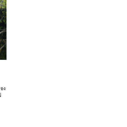
นหา
ของ
SHARE
TWEET
LINE
EMAIL
่
บ