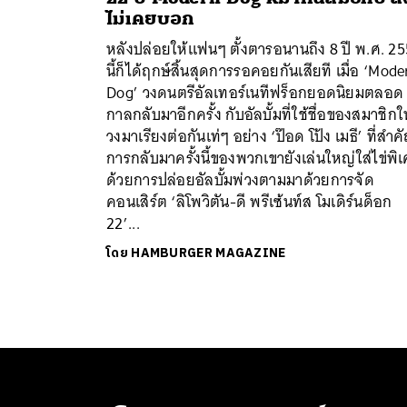
ไม่เคยบอก
หลังปล่อยให้แฟนๆ ตั้งตารอนานถึง 8 ปี พ.ศ. 2
นี้ก็ได้ฤกษ์สิ้นสุดการรอคอยกันเสียที เมื่อ ‘Mode
Dog’ วงดนตรีอัลเทอร์เนทีฟร็อกยอดนิยมตลอด
กาลกลับมาอีกครั้ง กับอัลบั้มที่ใช้ชื่อของสมาชิกใ
วงมาเรียงต่อกันเท่ๆ อย่าง ‘ป๊อด โป้ง เมธี’ ที่สำค
การกลับมาครั้งนี้ของพวกเขายังเล่นใหญ่ใส่ไข่พิ
ด้วยการปล่อยอัลบั้มพ่วงตามมาด้วยการจัด
ค้
คอนเสิร์ต ‘ลิโพวิตัน-ดี พรีเซ้นท์ส โมเดิร์นด็อก
22’...
โดย
HAMBURGER MAGAZINE