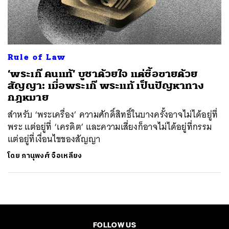
ค้นหา
SHARE
TWEET
LINE
EMAIL
Rule of Law
‘พระเก๊ คนแท้’ บูชาด้วยใจ แต่ซื้อขายด้วย
สัญญา: เมื่อพระเก๊ พระแท้ เป็นปัญหาทาง
กฎหมาย
สำหรับ ‘พระเครื่อง’ ความศักดิ์สิทธิ์ในบางครั้งอาจไม่ได้อยู่ที่
พระ แต่อยู่ที่ ‘เครดิต’ และความเสี่ยงก็อาจไม่ได้อยู่ที่กรรม
แต่อยู่ที่เงื่อนไขของสัญญา
โดย
ภานุพงศ์ จือเหลียง
FOLLOW US