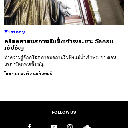
ค้นหา
SHARE
TWEET
LINE
EMAIL
History
คริสตศาสนสถานริมฝั่งเจ้าพระยา: วัดคอน
เซ็ปชัญ
ทำความรู้จักคริสตศาสนสถานริมฝั่งแม่น้ำเจ้าพระยา ตอน
แรก ‘วัดคอนเซ็ปชัญ’...
โดย
กิตติพงศ์ สนธิสัมพันธ์
FOLLOW US