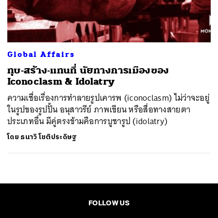
ค้นหา
SHARE
TWEET
LINE
EMAIL
Global Affairs
ทุบ-สร้าง-แทนที่ นัยทางการเมืองของ
Iconoclasm & Idolatry
ความเชื่อเรื่องการทำลายรูปเคารพ (iconoclasm) ไม่ว่าจะอยู่
ในรูปของรูปปั้น อนุสาวรีย์ ภาพเขียน หรือสื่อทางสายตา
ประเภทอื่น มีคู่ตรงข้ามคือการบูชารูป (idolatry)
โดย
ธนาวิ โชติประดิษฐ
FOLLOW US