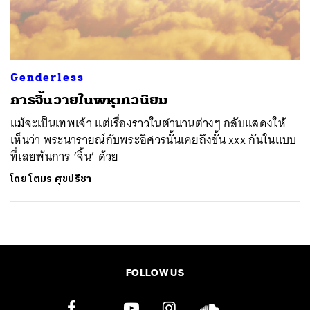
ค้นหา
SHARE
TWEET
LINE
EMAIL
Genderless
การจิ้นวายในพหุเทวนิยม
แม้จะเป็นเทพเจ้า แต่เรื่องราวในตำนานต่างๆ กลับแสดงให้
เห็นว่า พระนารายณ์กับพระอิศวรนั้นเคยถึงขั้น xxx กันในแบบ
ที่เลยพ้นการ ‘จิ้น’ ด้วย
โดย
โตมร ศุขปรีชา
FOLLOW US