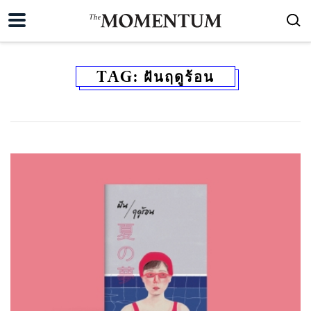
TAG:
ฝันฤดูร้อน