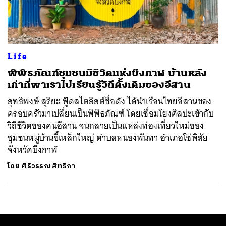
ค้นหา
SHARE
TWEET
LINE
EMAIL
Life
พิพิธภัณฑ์ชุมชนมีชีวิตแห่งบึงกาฬ บ้านหลัง
เก่าที่พาเราไปเรียนรู้วิถีดั้งเดิมของอีสาน
สุทธิพงษ์ สุริยะ ฟู้ดสไตลิสต์ชื่อดัง ได้นำเรือนไทยอีสานของ
ครอบครัวมาเปลี่ยนเป็นพิพิธภัณฑ์ โดยเชื่อมโยงศิลปะเข้ากับ
วิถีชีวิตของคนอีสาน จนกลายเป็นแหล่งท่องเที่ยวใหม่ของ
ชุมชนหมู่บ้านขี้เหล็กใหญ่ ตำบลหนองพันทา อำเภอโซ่พิสัย
จังหวัดบึงกาฬ
โดย
ศิริวรรณ สิทธิกา