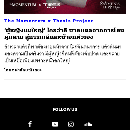
The Momentum x Thesis Project
‘ผู้หญิงนมใหญ่’ ใครว่าดี บาดแผลจากการโดน
คุกคาม สู่การเกลียดหน้าอกตัวเอง
ถึงเวลาแล้วที่เราต้องเงยหน้าจากโลกจินตนาการ แล้วหันมา
มองความเป็นจริงว่า มีผู้หญิงกี่คนที่ต้องเจ็บปวด และกลาย
เป็นเหยื่อเพียงเพราะหน้าอกใหญ่
โดย
จุฬาลักษณ์ เดชะ
FOLLOW US