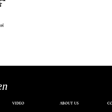
้
าฟ
นหา
SHARE
TWEET
LINE
EMAIL
en
VIDEO
ABOUT US
C