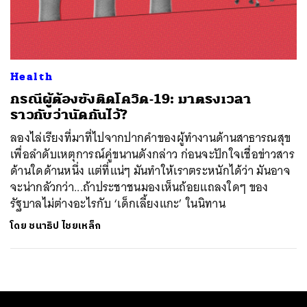
ค้นหา
SHARE
TWEET
LINE
EMAIL
Health
กรณีผู้ต้องขังติดโควิด-19: มาตรงเวลา
ราวกับว่านัดกันไว้?
ลองไล่เรียงที่มาที่ไปจากปากคำของผู้ทำงานด้านสาธารณสุข
เพื่อลำดับเหตุการณ์คู่ขนานดังกล่าว ก่อนจะปักใจเชื่อข่าวสาร
ด้านใดด้านหนึ่ง แต่ที่แน่ๆ มันทำให้เราตระหนักได้ว่า มันอาจ
จะน่ากลัวกว่า...ถ้าประชาชนมองเห็นถ้อยแถลงใดๆ ของ
รัฐบาลไม่ต่างอะไรกับ ‘เด็กเลี้ยงแกะ’ ในนิทาน
โดย
ชนาธิป ไชยเหล็ก