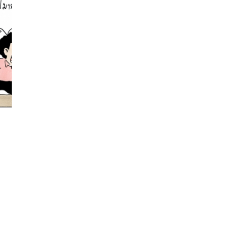
นหา
SHARE
TWEET
LINE
EMAIL