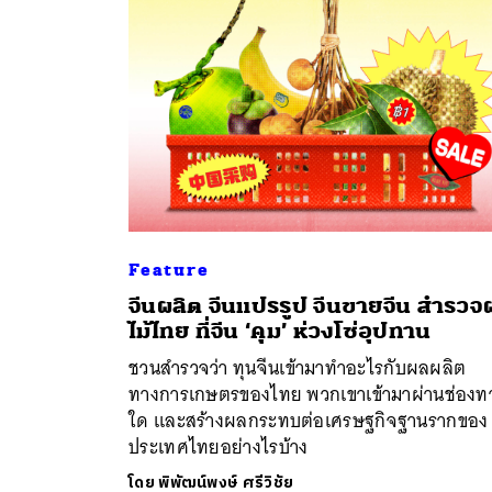
Feature
จีนผลิต จีนแปรรูป จีนขายจีน สำรวจ
ค้
ไม้ไทย ที่จีน ‘คุม’ ห่วงโซ่อุปทาน
ชวนสำรวจว่า ทุนจีนเข้ามาทำอะไรกับผลผลิต
ทางการเกษตรของไทย พวกเขาเข้ามาผ่านช่องท
ใด และสร้างผลกระทบต่อเศรษฐกิจฐานรากของ
ประเทศไทยอย่างไรบ้าง
โดย
พิพัฒน์พงษ์ ศรีวิชัย