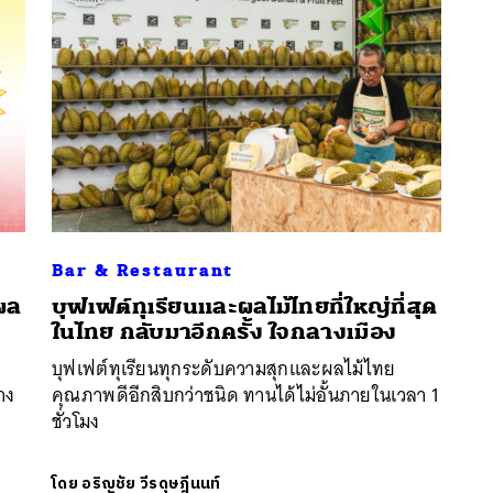
Bar & Restaurant
ผล
บุฟเฟต์ทุเรียนและผลไม้ไทยที่ใหญ่ที่สุด
นหา
ในไทย กลับมาอีกครั้ง ใจกลางเมือง
SHARE
TWEET
LINE
EMAIL
บุฟเฟต์ทุเรียนทุกระดับความสุกและผลไม้ไทย
าง
คุณภาพดีอีกสิบกว่าชนิด ทานได้ไม่อั้นภายในเวลา 1
ชั่วโมง
โดย
อริญชัย วีรดุษฎีนนท์