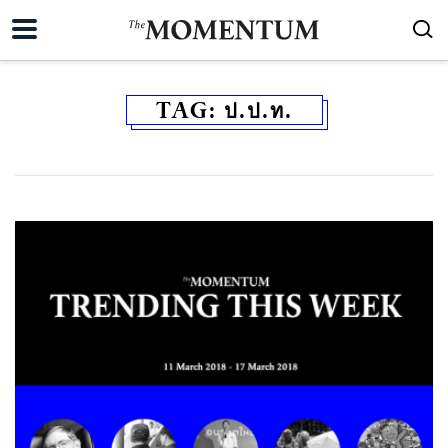
TAG:
ป.ป.ท.