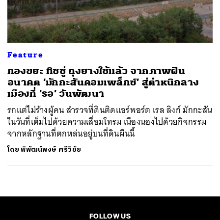
ค้นหา
SHARE
TWEET
LINE
EMAIL
Feature
กองขยะ ทิชชู่ ถุงยางใช้แล้ว จากภาพฝัน
อนาคต ‘มักกะสันคอมเพล็กซ์’ สู่ตำหนิกลาง
เมืองที่ ‘รอ’ วันพัฒนา
รกแต่ไม่ร้างผู้คน สำรวจที่ดินติดแอร์พอร์ต เรล ลิงก์ มักกะสัน
ในวันที่เต็มไปด้วยความเสื่อมโทรม เนืองนองไปด้วยกิจกรรม
จากหลักฐานที่ตกหล่นอยู่บนที่ดินผืนนี้
โดย
พิพัฒน์พงษ์ ศรีวิชัย
FOLLOW US