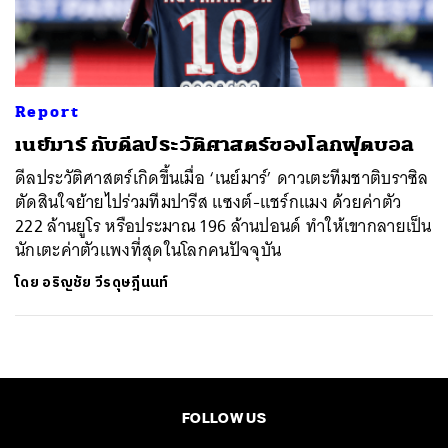
ค้นหา
SHARE
TWEET
LINE
EMAIL
Report
เนย์มาร์ กับดีลประวัติศาสตร์ของโลกฟุตบอล
ดีลประวัติศาสตร์เกิดขึ้นเมื่อ ‘เนย์มาร์’ ดาวเตะทีมชาติบราซิล
ตัดสินใจย้ายไปร่วมทีมปารีส แซงต์-แชร์กแมง ด้วยค่าตัว
222 ล้านยูโร หรือประมาณ 196 ล้านปอนด์ ทำให้เขากลายเป็น
นักเตะค่าตัวแพงที่สุดในโลกคนปัจจุบัน
โดย
อริญชัย วีรดุษฎีนนท์
FOLLOW US