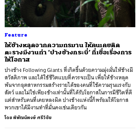
ค้นหา
Feature
SHARE
TWEET
LINE
EMAIL
ให้ช้างหลุดจากความทรมาน ให้คนเคยติด
ตะรางมีงานทำ ‘ปางช้างกระบี่’ ที่เชื่อเรื่องการ
ให้โอกาส
ปางช้าง Following Giants ที่เกิดขึ้นด้วยความมุ่งมั่นให้ช้างมี
สวัสดิภาพ และได้ใช้ชีวิตแบบที่ควรจะเป็น เพื่อให้ช้างหลุด
พ้นจากอุตสาหกรรมสร้างรายได้ของคนที่ใช้ความรุนแรงกับ
สัตว์ และไม่ใช่เพียงช้างเท่านั้นที่ได้รับโอกาสในการมีชีวิตที่ดี
แต่สำหรับคนที่เคยหลงผิด ปางช้างแห่งนี้ก็พร้อมให้โอกาส
พวกเขาได้มีงานทำที่มั่นคงเช่นเดียวกัน
โดย
พิพัฒน์พงษ์ ศรีวิชัย