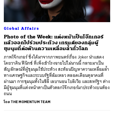
ค้นหา
Global Affairs
SHARE
TWEET
LINE
EMAIL
Photo of the Week: แต่งหน้าเป็นโจ๊กเกอร์
แล้วออกไปร่วมประท้วง เทรนด์ของกลุ่มผู้
ชุมนุมที่ต่อต้านความเหลื่อมล้ำทั่วโลก
ภาพโจ๊กเกอร์ ซึ่งได้มาจากภาพยนตร์เรื่อง Joker นำแสดง
โดยวาคิน ฟีนิกซ์ ที่เพิ่งเข้าโรงฉายไปไม่นานนี้ กลายมาเป็น
สัญลักษณ์ที่ผู้ชุมนุมใช้ประท้วง สะท้อนปัญหาความเหลื่อมล้ำ
ทางเศรษฐกิจและระบบรัฐที่ล้มเหลว ตลอดเดือนตุลาคมที่
ผ่านมา การชุมนุมทั้งในชิลี เลบานอน โบลิเวีย และสหรัฐฯ ต่าง
มีผู้ชุมนุมที่แต่งหน้าตาเป็นตัวตลกโจ๊กเกอร์มาประท้วงบนท้อง
ถนน
โดย
THE MOMENTUM TEAM