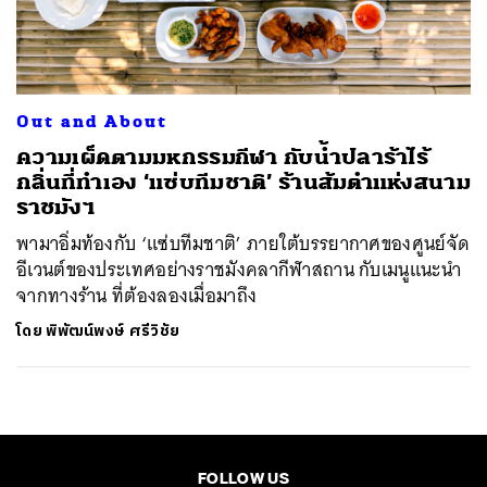
ค้นหา
SHARE
TWEET
LINE
EMAIL
Out and About
ความเผ็ดตามมหกรรมกีฬา กับน้ำปลาร้าไร้
กลิ่นที่ทำเอง ‘แซ่บทีมชาติ’ ร้านส้มตำแห่งสนาม
ราชมังฯ
พามาอิ่มท้องกับ ‘แซ่บทีมชาติ’ ภายใต้บรรยากาศของศูนย์จัด
อีเวนต์ของประเทศอย่างราชมังคลากีฬาสถาน กับเมนูแนะนำ
จากทางร้าน ที่ต้องลองเมื่อมาถึง
โดย
พิพัฒน์พงษ์ ศรีวิชัย
FOLLOW US