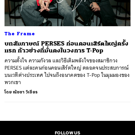
ค้นหา
SHARE
TWEET
LINE
EMAIL
The Frame
บทสัมภาษณ์ PERSES ก่อนคอนเสิร์ตใหญ่ครั้ง
แรก ก้าวย่างที่มั่นคงในวงการ T-Pop
ความตั้งใจ ความกังวล และวิธีเติมพลังใจของสมาชิกวง
PERSES แต่ละคนก่อนคอนเสิร์ตใหญ่ ตลอดจนประสบการณ์
บนเวทีต่างประเทศ ไปจนถึงอนาคตของ T-Pop ในมุมมองของ
พวกเขา
โดย
ณัชชา วิเชียร
FOLLOW US