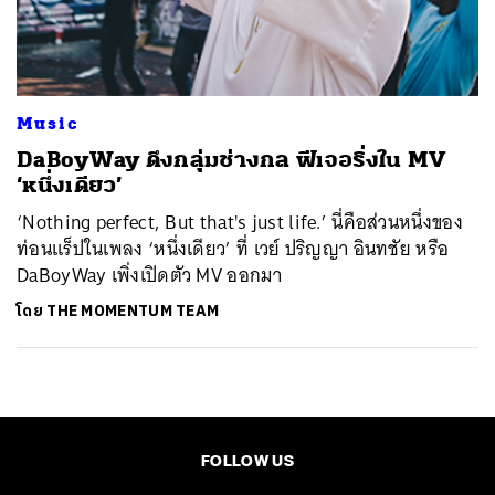
ค้นหา
SHARE
TWEET
LINE
EMAIL
Music
DaBoyWay ดึงกลุ่มช่างกล ฟีเจอริ่งใน MV
‘หนึ่งเดียว’
‘Nothing perfect, But that's just life.’ นี่คือส่วนหนึ่งของ
ท่อนแร็ปในเพลง ‘หนึ่งเดียว’ ที่ เวย์ ปริญญา อินทชัย หรือ
DaBoyWay เพิ่งเปิดตัว MV ออกมา
โดย
THE MOMENTUM TEAM
FOLLOW US