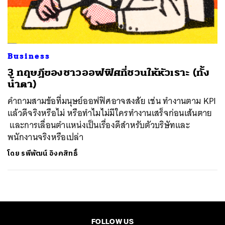
ค้นหา
SHARE
TWEET
LINE
EMAIL
Business
3 ทฤษฎีของชาวออฟฟิศที่ชวนให้หัวเราะ (ทั้ง
น้ำตา)
คำถามสามข้อที่มนุษย์ออฟฟิศอาจสงสัย เช่น ทำงานตาม KPI
แล้วดีจริงหรือไม่ หรือทำไมไม่มีใครทำงานเสร็จก่อนเส้นตาย
และการเลื่อนตำแหน่งเป็นเรื่องดีสำหรับตัวบริษัทและ
พนักงานจริงหรือเปล่า
โดย
รพีพัฒน์ อิงคสิทธิ์
FOLLOW US